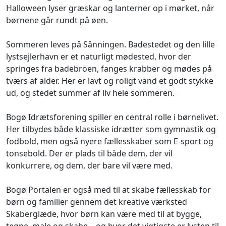
Halloween lyser græskar og lanterner op i mørket, når
børnene går rundt på øen.
Sommeren leves på Sånningen. Badestedet og den lille
lystsejlerhavn er et naturligt mødested, hvor der
springes fra badebroen, fanges krabber og mødes på
tværs af alder. Her er lavt og roligt vand et godt stykke
ud, og stedet summer af liv hele sommeren.
Bogø Idrætsforening spiller en central rolle i børnelivet.
Her tilbydes både klassiske idrætter som gymnastik og
fodbold, men også nyere fællesskaber som E-sport og
tonsebold. Der er plads til både dem, der vil
konkurrere, og dem, der bare vil være med.
Bogø Portalen er også med til at skabe fællesskab for
børn og familier gennem det kreative værksted
Skaberglæde, hvor børn kan være med til at bygge,
tegne, male og skabe – og hvor det vigtigste er lysten til