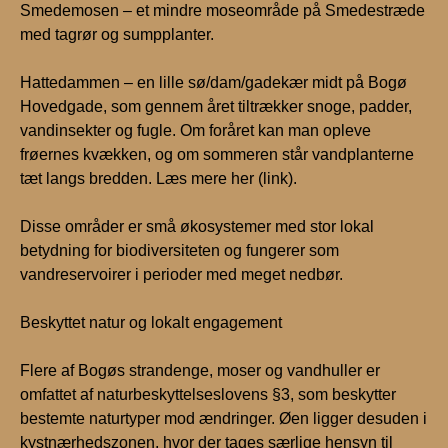
Smedemosen – et mindre moseområde på Smedestræde
med tagrør og sumpplanter.
Hattedammen – en lille sø/dam/gadekær midt på Bogø
Hovedgade, som gennem året tiltrækker snoge, padder,
vandinsekter og fugle. Om foråret kan man opleve
frøernes kvækken, og om sommeren står vandplanterne
tæt langs bredden. Læs mere her (link).
Disse områder er små økosystemer med stor lokal
betydning for biodiversiteten og fungerer som
vandreservoirer i perioder med meget nedbør.
Beskyttet natur og lokalt engagement
Flere af Bogøs strandenge, moser og vandhuller er
omfattet af naturbeskyttelseslovens §3, som beskytter
bestemte naturtyper mod ændringer. Øen ligger desuden i
kystnærhedszonen, hvor der tages særlige hensyn til