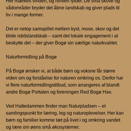
Her mærkes vinden, og himlen fylder. De små skove og
vådområder bryder det åbne landskab og giver plads til
liv i mange former.
Det er netop samspillet mellem kyst, mose, skov og det
blide istidslandskab – samt det lokale engagement i at
beskytte det – der giver Bogø sin særlige naturkvalitet.
Naturformidling på Bogø
På Bogø ønsker vi, at både børn og voksne får større
viden om og forståelse for naturen omkring os. Derfor har
vi flere naturformidlingstilbud, som arrangeres af blandt
andre Bogø Portalen og foreningen Red Bogø Hav.
Ved Hattedammen finder man Naturpladsen – et
samlingspunkt for læring, leg og naturoplevelser. Her kan
børn og familier komme tæt på livet i og omkring vandet
og lære om øens små økosystemer.