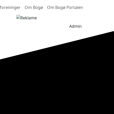
foreninger
Om Bogø
Om Bogø Portalen
Admin