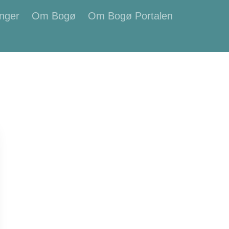
nger
Om Bogø
Om Bogø Portalen