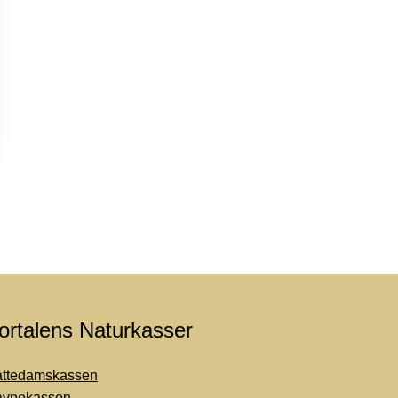
ortalens Naturkasser
ttedamskassen
vnekassen