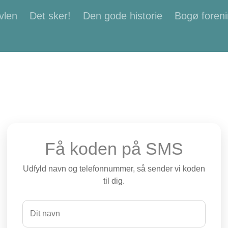
vlen
Det sker!
Den gode historie
Bogø foreni
Få koden på SMS
Udfyld navn og telefonnummer, så sender vi koden
til dig.