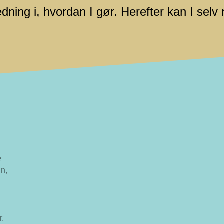
dning i, hvordan I gør. Herefter kan I selv
e
in,
r.