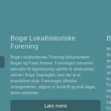
Bogø Lokalhistoriske
B
Forening
Bo
Bo
Bogø Lokalhistoriske Forening dokumenterer
de
Bogøs og Farøs historie. Foreningen indsamler
be
arkivalier til digitalisering og/eller til opbevaring i
st
arkivet i Bogø Sognegård, hvor der er et
ku
brandsikret skab. Foreningen afholder
Fo
arrangementer, udgiver et årsskrift og små bøger,
st
driver websiden
kr
Fø
Læs mere
Po