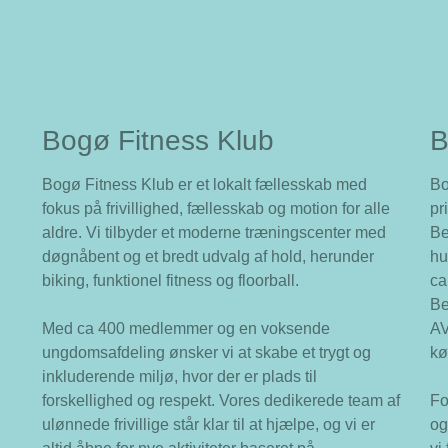
Bogø Fitness Klub
B
Bogø Fitness Klub er et lokalt fællesskab med
Bo
fokus på frivillighed, fællesskab og motion for alle
pr
aldre. Vi tilbyder et moderne træningscenter med
Be
døgnåbent og et bredt udvalg af hold, herunder
hu
biking, funktionel fitness og floorball.
ca
Be
Med ca 400 medlemmer og en voksende
AV
ungdomsafdeling ønsker vi at skabe et trygt og
kø
inkluderende miljø, hvor der er plads til
forskellighed og respekt. Vores dedikerede team af
Fo
ulønnede frivillige står klar til at hjælpe, og vi er
og