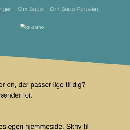
nger
Om Bogø
Om Bogø Portalen
en, der passer lige til dig?
rænder for.
res egen hjemmeside. Skriv til