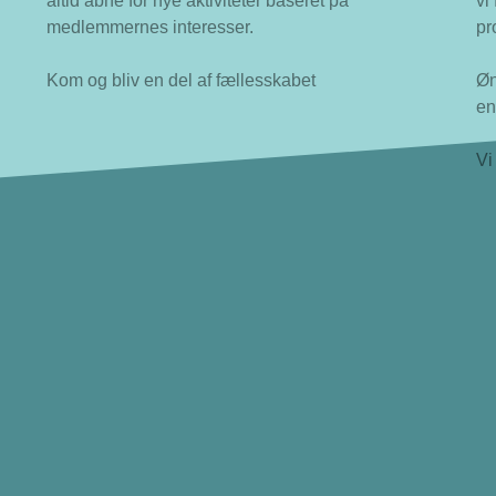
altid åbne for nye aktiviteter baseret på
vi
medlemmernes interesser.
pr
Kom og bliv en del af fællesskabet
Øn
en
Vi