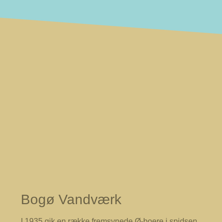
Bogø Vandværk
I 1935 gik en række fremsynede Ø-boere i spidsen