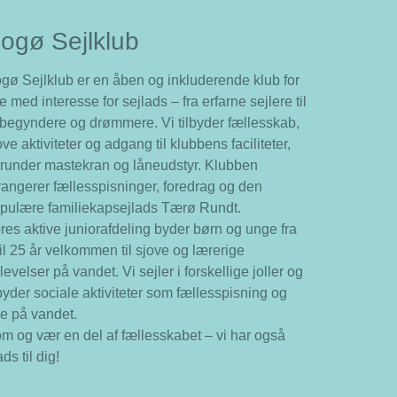
ogø Sejlklub
gø Sejlklub er en åben og inkluderende klub for
le med interesse for sejlads – fra erfarne sejlere til
begyndere og drømmere. Vi tilbyder fællesskab,
ove aktiviteter og adgang til klubbens faciliteter,
runder mastekran og låneudstyr. Klubben
rangerer fællesspisninger, foredrag og den
pulære familiekapsejlads Tærø Rundt.
res aktive juniorafdeling byder børn og unge fra
til 25 år velkommen til sjove og lærerige
levelser på vandet. Vi sejler i forskellige joller og
lbyder sociale aktiviteter som fællesspisning og
re på vandet.
m og vær en del af fællesskabet – vi har også
ads til dig!