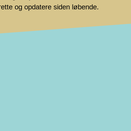
 rette og opdatere siden løbende.