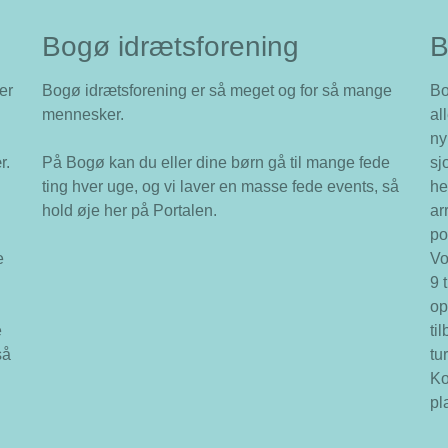
Bogø idrætsforening
B
er
Bogø idrætsforening er så meget og for så mange
Bo
mennesker.
al
ny
r.
På Bogø kan du eller dine børn gå til mange fede
sj
ting hver uge, og vi laver en masse fede events, så
he
hold øje her på Portalen.
ar
po
e
Vo
9 
op
e
ti
så
tu
Ko
pl