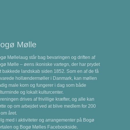
ogø Mølle
gø Møllelaug står bag bevaringen og driften af
gø Mølle – øens ikoniske vartegn, der har prydet
t bakkede landskab siden 1852. Som en af de få
varede hollændermøller i Danmark, kan møllen
adig male korn og fungerer i dag som både
lturminde og lokalt kulturcenter.
reningen drives af frivillige kræfter, og alle kan
øtte op om arbejdet ved at blive medlem for 200
. om året.
lg med i aktiviteter og arrangementer på Bogø
rtalen og Bogø Mølles Facebookside.