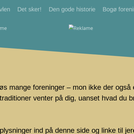
vlen
Det sker!
Den gode historie
Bogø foreni
s mange foreninger – mon ikke der også er 
 traditioner venter på dig, uanset hvad du b
lysninger ind på denne side og linke til je