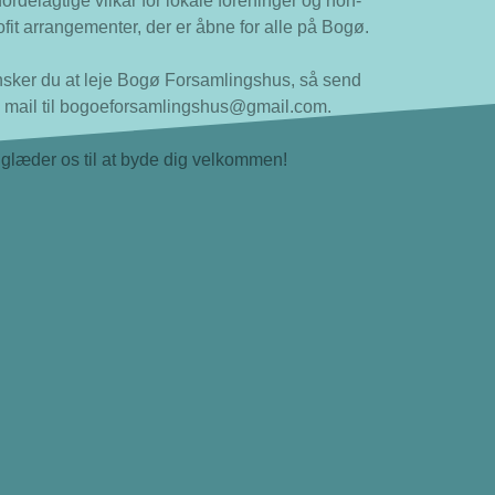
 fordelagtige vilkår for lokale foreninger og non-
ofit arrangementer, der er åbne for alle på Bogø.
sker du at leje Bogø Forsamlingshus, så send
 mail til bogoeforsamlingshus@gmail.com.
 glæder os til at byde dig velkommen!